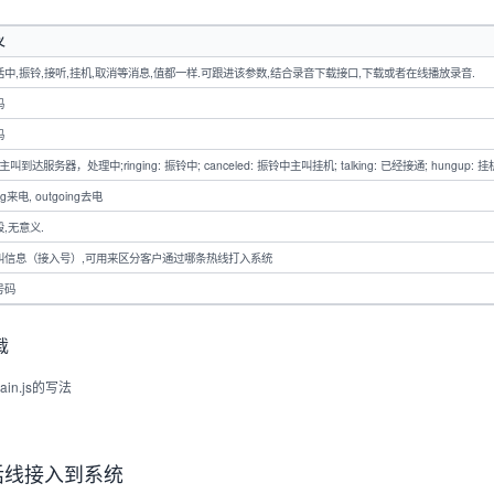
义
中,振铃,接听,挂机,取消等消息,值都一样.可跟进该参数,结合录音下载接口,下载或者在线播放录音.
码
码
ng: 主叫到达服务器，处理中;ringing: 振铃中; canceled: 振铃中主叫挂机; talking: 已经接通; hungup: 挂
ng来电, outgoing去电
,无意义.
叫信息（接入号）,可用来区分客户通过哪条热线打入系统
号码
载
n.js的写法
电话线接入到系统