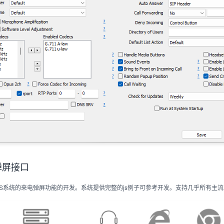
弹屏接口
S系统的来电弹屏功能的开发。系统提供完整的js例子可参考开发。支持几乎所有主