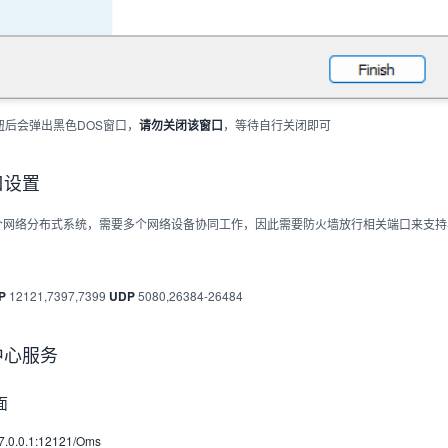
h按钮后会弹出黑色DOS窗口，
，等待自行关闭即可
请勿关闭该窗口
口设置
是一个网络分布式系统，需要多个网络设备协同工作，因此需要防火墙放行相关端口来支
12121,7397,7399
5080,26384-26484
P
UDP
中心服务
面
27.0.0.1:12121/Oms