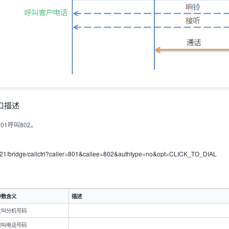
接口描述
01呼叫802。
12121/bridge/callctrl?caller=801&callee=802&authtype=no&opt=CLICK_TO_DIAL
参数含义
描述
主叫分机号码
被叫电话号码