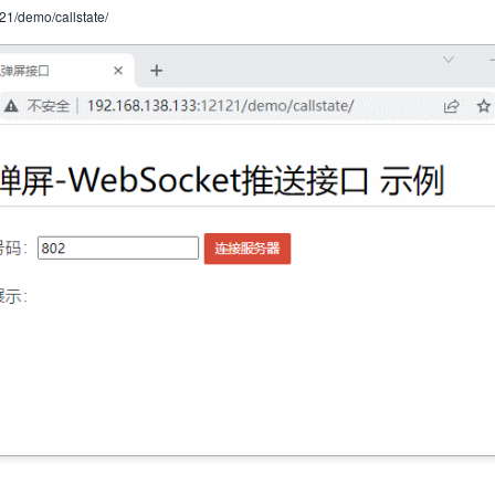
121/demo/callstate/