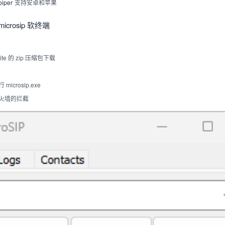
oiper
支持安卓和苹果
icrosip 软终端
Lite 的 zip 压缩包下载
icrosip.exe
火墙的拦截