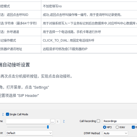
加密模式
不加密填写no
可选：返回点击呼叫ID
成功,返回点击呼叫操作唯一编号，用于查询呼叫记录使用。
可选:字符串（最多64个字符）
用于对接系统写入一下业务标记到后台数据库中,对应呼叫中心数据库 calllog.
可选：外呼通道
用于选择一个电话线路，手机卡等进行外呼
标记操作模式
CLICK_TO_DIAL: 用固定电话线外呼
服务器IP通讯地址
远程请求可修改成CTi服务器的IP
终端自动接听设置
后再次点击分机接听按钮，实现点击自动接听。
打开菜单，点击 "Settings"
 配置项选择 "SIP Header"