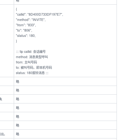
略
{
"callid": "8D400D733DF197E7",
"method": "INVITE",
"from": "833",
"to": "806",
"status": 180,
}
::: tip callid: 会话编号
method: 消息类型呼叫
from: 主叫号码
to: 被叫号码，即本机号码
status: 180振铃消息 :::
略
略
.
略
略
略
.
略
退出。
略