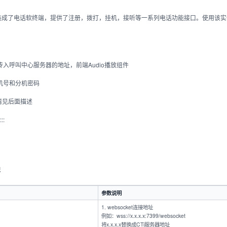
ebRTC封装成了电话软终端，提供了注册，拨打，挂机，接听等一系列电话功能接口。使用
构造函数中传入呼叫中心服务器的地址，前端Audio播放组件
入分机号和分机密码
详情见后面描述
::
法
参数说明
1. websocket连接地址
例如：wss://x.x.x.x:7399/websocket
将x.x.x.x替换成CTi服务器地址