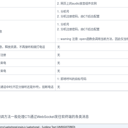
2. 网页上的audio放音组件实例
1. 分机号
2. 分机注册密码，由CTi后台配置
1. 分机号
2. 分机注册密码，由CTi后台配置
息
::: warning 注意: open函数会调用当前方法，因
消息，释放资源，不再接听和拨打电话
无
新注册
无
接来电
无
听来电
无
1: 即将呼叫的目标号码
通话中时(不区分接听还是外呼)，挂断电话
无
方法一般处理CTi通过WebSocket发往软终端的各类消息