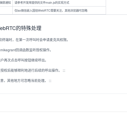
,弹屏通知
请参考开发库提供的文件main.js的实现方式
仅iso微信嵌入国信WebRTC需要关注，其他浏览器可忽略
bRTC的特殊处理
bRTC软终端时，在第一次呼叫时会申请麦克风权限。
nmikegrant回调函数监听授权操作。
用户再次点击呼叫按钮继续呼出。
权后能够顺利地进行后续的呼出操作。 :::
要注意，其他地方可忽略当前处理。 :::