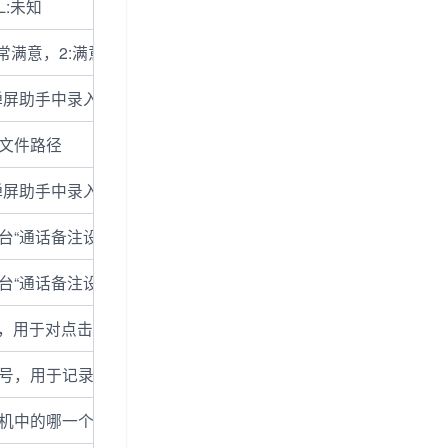
L:未知
常满意，2:满意，3不满意
弹屏助手中录入)
文件路径
弹屏助手中录入)
台“通话备注设置”售前，售后，批量外呼(弹屏助手中录入)
台“通话备注设置”的子状态(弹屏助手中录入)
，用于对点击呼叫接口进行支持，点击呼叫接口会立刻返回clickc
账号，用于记录来电是由哪一条线呼入的。
机中的哪一个销售项目的外呼，用于统计针对某个销售项目外呼了