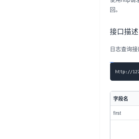
来电弹屏接口
回。
多方会议接口
坐席状态与监控
接口描述
批量外呼回访
日志查询接
AI智能化接口
IVR语音交互接口
数据管理与统计
配置与管理接口
字段名
first