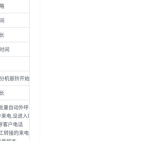
略
间
长
时间
分机振铃开始时间
长
: 批量自动外呼
 客户来电,没进入IVR菜单的情况
 外呼客户电话
 人工转接的来电