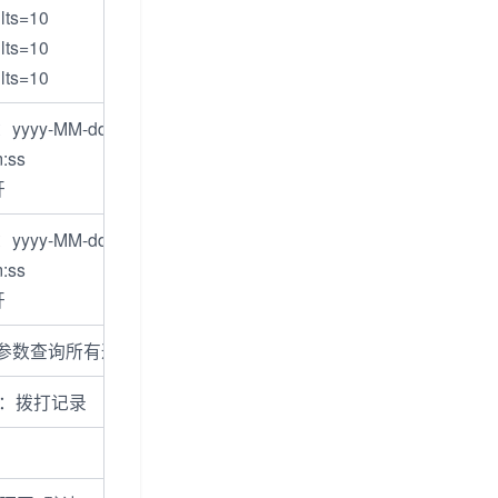
lts=10
lts=10
lts=10
yy-MM-dd
:ss
开
yy-MM-dd
:ss
开
参数查询所有通话记录,多个号码可用逗号间隔
，2：拨打记录