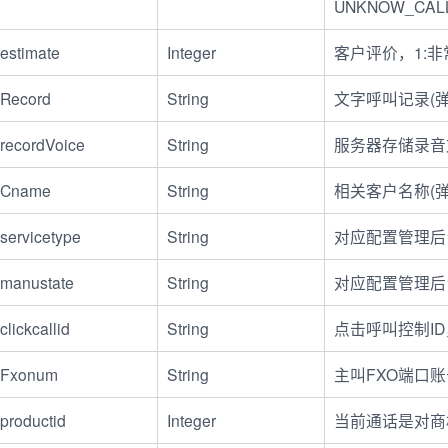
UNKNOW_CAL
estimate
Integer
客户评价，1:非
Record
String
文字呼叫记录(
recordVoice
String
服务器存储录音
Cname
String
相关客户名称(
servicetype
String
对应配置管理后
manustate
String
对应配置管理后
clickcallid
String
点击呼叫控制ID
Fxonum
String
主叫FXO端口
productid
Integer
当前通话是对商