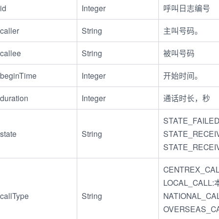
id
Integer
呼叫日志编号
caller
String
主叫号码。
callee
String
被叫号码
beginTime
Integer
开始时间。
duration
Integer
通话时长，秒
STATE_FAIL
state
String
STATE_RECE
STATE_RECE
CENTREX_CA
LOCAL_CALL
callType
String
NATIONAL_C
OVERSEAS_C