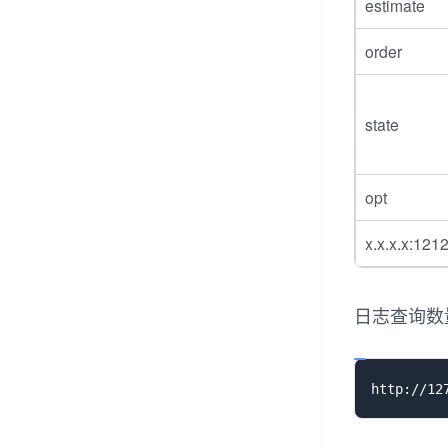
estimate
order
state
opt
x.x.x.x:121
日志查询数