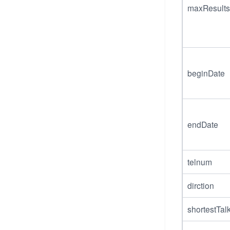
maxResults
beginDate
endDate
telnum
dirction
shortestTa