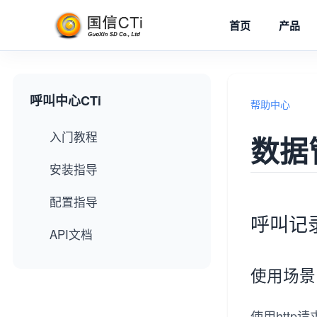
首页
产品
呼叫中心CTi
帮助中心
入门教程
数据
安装指导
系统安装
配置指导
呼叫记
CTi基本配置
API文档
网关配置
WebRTC API
使用场景
IVR菜单
点击呼叫接口
使用htt