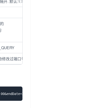
. 默认:1:非常满意,2:满意,3:不满意. 若评价逻辑有重新定义
通的
的
QUERY
手动修改过端口号请使用修改后的端口