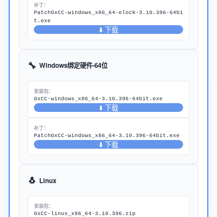
补丁：
PatchGxCC-windows_x86_64-elock-3.10.396-64bi
t.exe
⬇️ 下载
🔧
Windows绑定硬件-64位
安装包：
GxCC-windows_x86_64-3.10.396-64bit.exe
⬇️ 下载
补丁：
PatchGxCC-windows_x86_64-3.10.396-64bit.exe
⬇️ 下载
🐧
Linux
安装包：
GxCC-linux_x86_64-3.10.396.zip