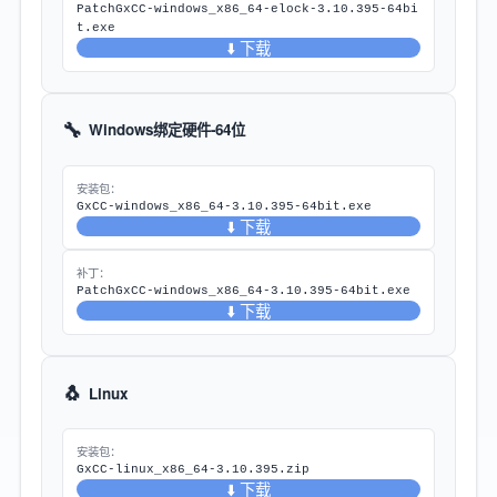
PatchGxCC-windows_x86_64-elock-3.10.395-64bi
t.exe
⬇️ 下载
🔧
Windows绑定硬件-64位
安装包：
GxCC-windows_x86_64-3.10.395-64bit.exe
⬇️ 下载
补丁：
PatchGxCC-windows_x86_64-3.10.395-64bit.exe
⬇️ 下载
🐧
Linux
安装包：
GxCC-linux_x86_64-3.10.395.zip
⬇️ 下载